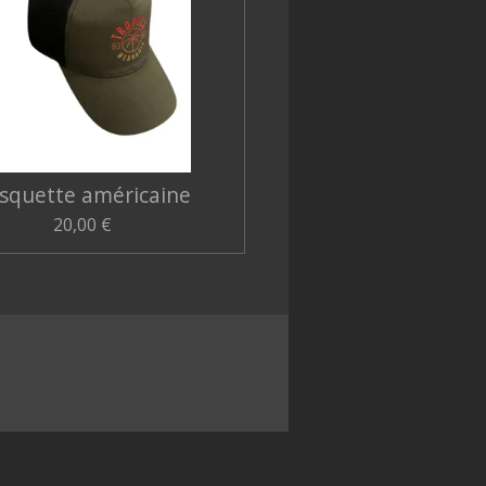
squette américaine
20,00 €