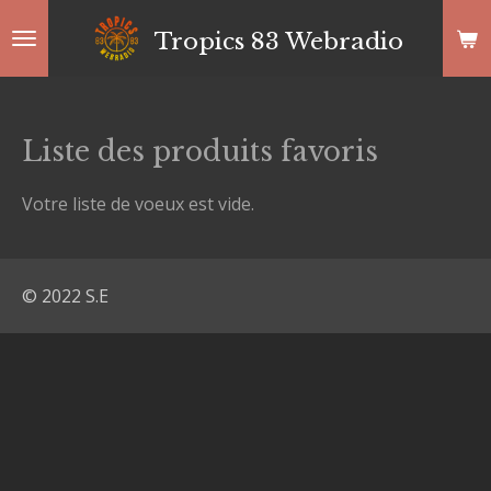
Passer
Tropics 83 Webradio
au
contenu
principal
Liste des produits favoris
Votre liste de voeux est vide.
© 2022 S.E