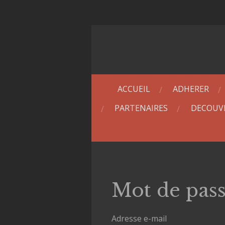
Passer
au
contenu
principal
ACCUEIL
ADHERER
PARTENAIRES
DECOUV
Mot de pass
Adresse e-mail